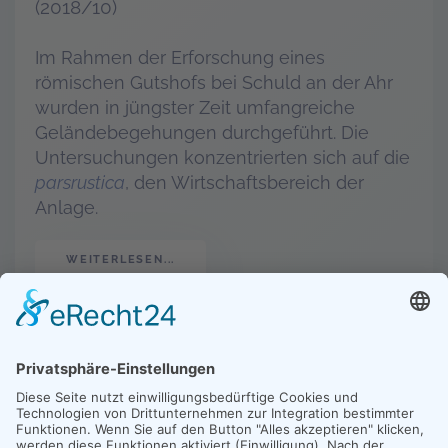
(2018/10)
Im Rahmen der Erforschung eines
römischen Gutshofs bei Schuld an der Ahr
wurden in jüngster Zeit umfangreiche
Geländebegehungen durchgeführt. Die
Untersuchungen konzentrierten sich auf die
pars
rustica
, den Wirtschaftsbereich der
Anlage.
WEITERLESEN...
ZUM ARCHIV „AUS DER ARBEIT DER
LANDESARCHÄOLOGIE“