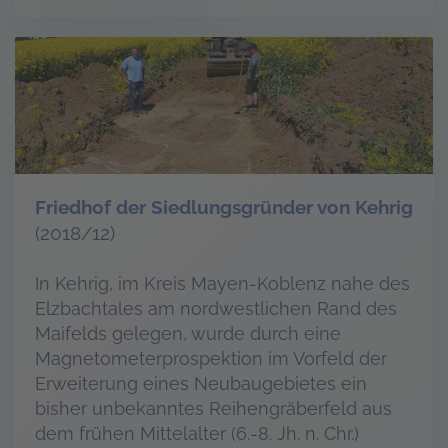
Friedhof der Siedlungsgründer von Kehrig
(2018/12)
In Kehrig, im Kreis Mayen-Koblenz nahe des
Elzbachtales am nordwestlichen Rand des
Maifelds gelegen, wurde durch eine
Magnetometerprospektion im Vorfeld der
Erweiterung eines Neubaugebietes ein
bisher unbekanntes Reihengräberfeld aus
dem frühen Mittelalter (6.-8. Jh. n. Chr.)