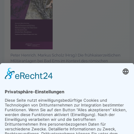
Peter Henrich, Markus Scholz (Hrsg.): Die frühkaiserzeitlichen
Militäranlagen bei Bad Ems im Kontext des römischen
Bergbaus. Ergebnisse der Feldforschungen 2016-2019
Berichte zur Archäologie an Mitt…