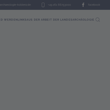
-archaeologie-koblenz.de
+49 261 66753000
facebook
ED WERDEN
LINKS
AUS DER ARBEIT DER LANDESARCHÄOLOGIE