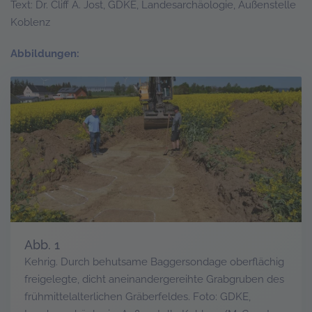
Text: Dr. Cliff A. Jost, GDKE, Landesarchäologie, Außenstelle
Koblenz
Abbildungen:
Abb. 1
Kehrig. Durch behutsame Baggersondage oberflächig
freigelegte, dicht aneinandergereihte Grabgruben des
frühmittelalterlichen Gräberfeldes. Foto: GDKE,